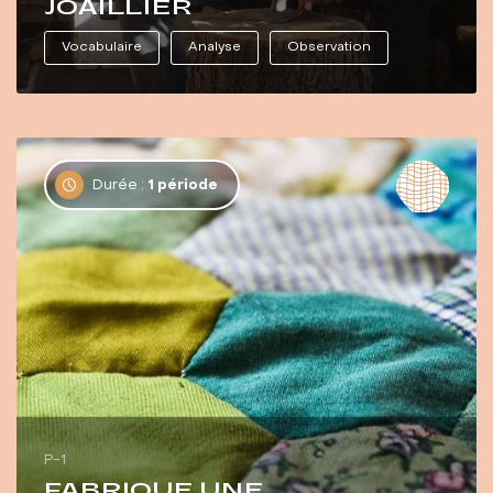
JOAILLIER
Vocabulaire
Analyse
Observation
Durée :
1 période
P-1
FABRIQUE UNE