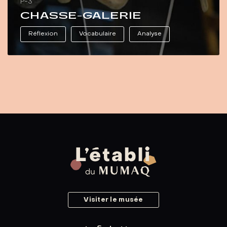
P-3
CHASSE-GALERIE
Réflexion
Vocabulaire
Analyse
Visiter le musée