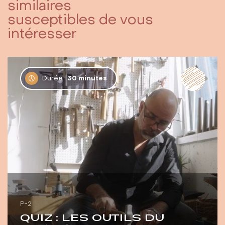
similaires
susceptibles de vous
intéresser
Durée :
30 minutes
P-2
QUIZ : LES OUTILS DU