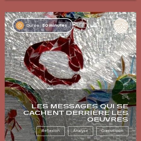
Durée :
30 minutes
S-1
LES MESSAGES QUI SE
CACHENT DERRIÈRE LES
OEUVRES
Réflexion
Analyse
Discussion