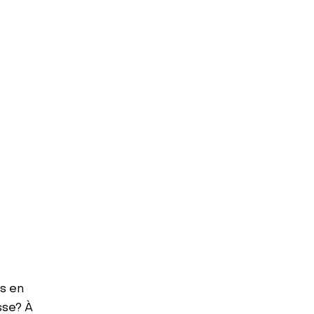
es en
sse? À