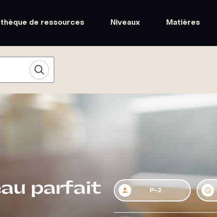
othèque de ressources
Niveaux
Matières
au parfait
P-2