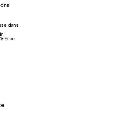
ions
isse dans
in
inci se
ce