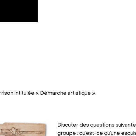
rison intitulée « Démarche artistique ».
Discuter des questions suivant
groupe : qu’est-ce qu’une esqui