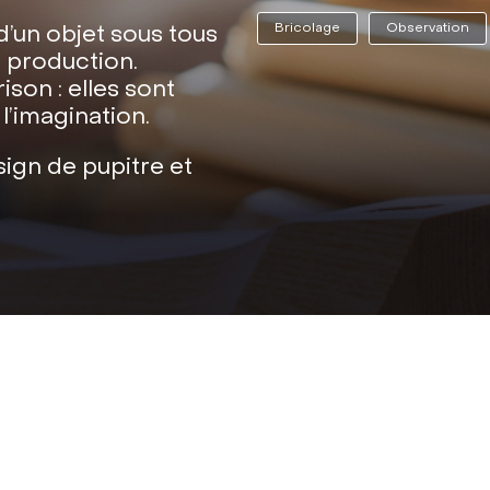
Bricolage
Observation
 d’un objet sous tous
a production.
son : elles sont
 l’imagination.
ign de pupitre et