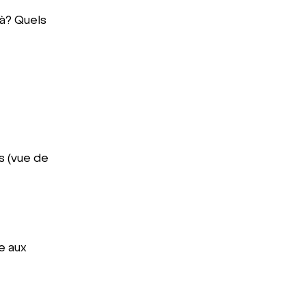
jà? Quels
s (vue de
e aux