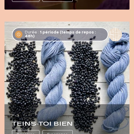
Durée :
1 période (temps de repos :
48h)
P-3
TEINS-TOI BIEN