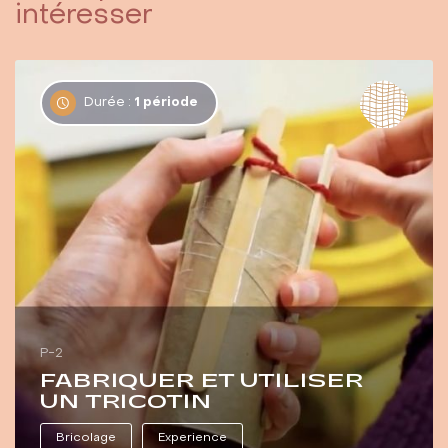
intéresser
Durée :
1 période
P-2
FABRIQUER ET UTILISER
UN TRICOTIN
Bricolage
Experience