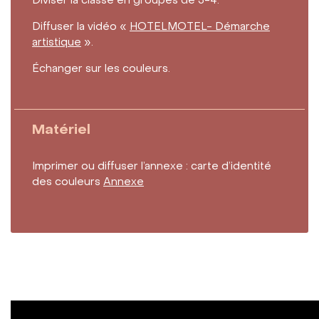
Diviser la classe en groupes de 3-4.
Diffuser la vidéo «
HOTELMOTEL- Démarche
artistique
».
Échanger sur les couleurs.
Matériel
Imprimer ou diffuser l’annexe : carte d’identité
des couleurs
Annexe