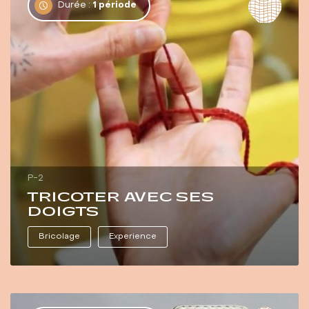
Durée :
1 période
P-2
TRICOTER AVEC SES
DOIGTS
Bricolage
Experience