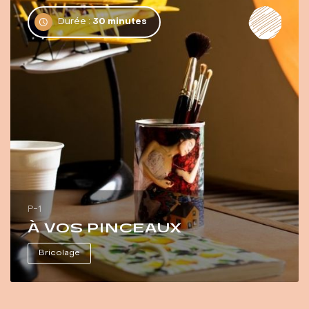
Durée :
30 minutes
P-1
À VOS PINCEAUX
Bricolage