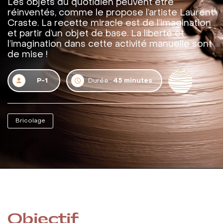
Les objets du quotidien peuvent être
réinventés, comme le propose l’artiste Laurent
Craste. La recette miracle est de l’imagination
et partir d’un objet de base. La liberté et
l’imagination dans cette activité manuelle sont
de mise !
P-1
Durée :
45 minutes
Bricolage
Objectif